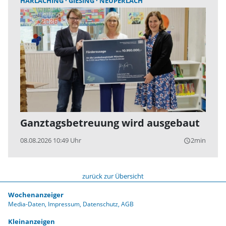
HARLACHING
GIESING
NEUPERLACH
Ganztagsbetreuung wird ausgebaut
08.08.2026 10:49 Uhr
2min
query_builder
zurück zur Übersicht
Wochenanzeiger
Media-Daten
Impressum
Datenschutz
AGB
Kleinanzeigen