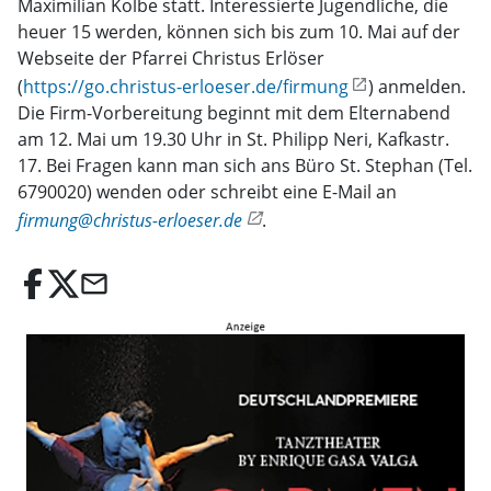
Maximilian Kolbe statt. Interessierte Jugendliche, die
heuer 15 werden, können sich bis zum 10. Mai auf der
Webseite der Pfarrei Christus Erlöser
(
https://go.christus-erloeser.de/firmung
) anmelden.
Die Firm-Vorbereitung beginnt mit dem Elternabend
am 12. Mai um 19.30 Uhr in St. Philipp Neri, Kafkastr.
17. Bei Fragen kann man sich ans Büro St. Stephan (Tel.
6790020) wenden oder schreibt eine E-Mail an
firmung@christus-erloeser.de
.
email