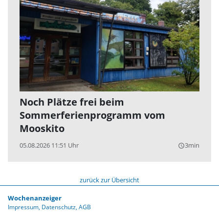
Noch Plätze frei beim
Sommerferienprogramm vom
Mooskito
05.08.2026 11:51 Uhr
3min
query_builder
zurück zur Übersicht
Wochenanzeiger
Impressum
Datenschutz
AGB