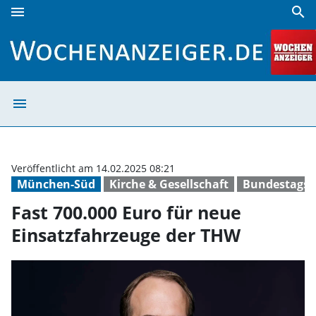
menu
search
Fast 700.000 Euro für neue Einsatzfahrzeuge der THW | W
menu
Fast 700.000 Eu
Veröffentlicht am 14.02.2025 08:21
München-Süd
Kirche & Gesellschaft
Bundestagsw
Fast 700.000 Euro für neue
Einsatzfahrzeuge der THW