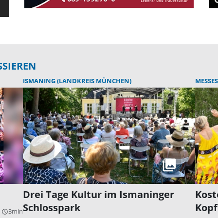
SSIEREN
ISMANING (LANDKREIS MÜNCHEN)
MESSES
Drei Tage Kultur im Ismaninger
Kost
Schlosspark
Kopf
3min
query_builder