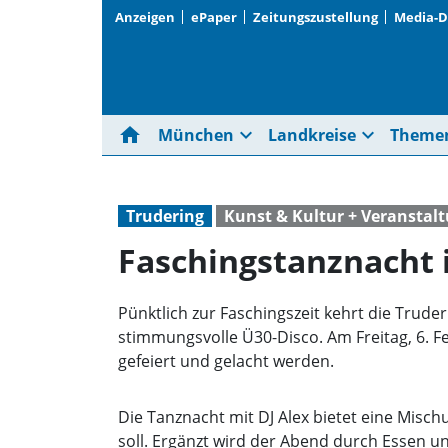
Anzeigen
ePaper
Zeitungszustellung
Media-
home
expand_more
expand_more
München
Landkreise
Theme
Trudering
Kunst & Kultur + Veranstal
Faschingstanznacht 
Pünktlich zur Faschingszeit kehrt die Trud
stimmungsvolle Ü30-Disco. Am Freitag, 6. F
gefeiert und gelacht werden.
Die Tanznacht mit DJ Alex bietet eine Misc
soll. Ergänzt wird der Abend durch Essen un