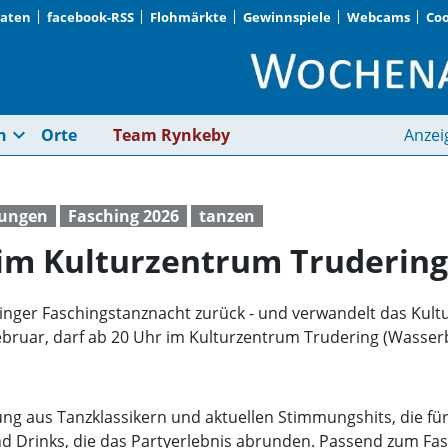
Daten
facebook-RSS
Flohmärkte
Gewinnspiele
Webcams
Coo
Faschingstanznacht i
expand_more
n
Orte
Team Rynkeby
Anzei
tungen
Fasching 2026
tanzen
im Kulturzentrum Trudering
eringer Faschingstanznacht zurück - und verwandelt das Kult
ebruar, darf ab 20 Uhr im Kulturzentrum Trudering (Wasser
hung aus Tanzklassikern und aktuellen Stimmungshits, die fü
d Drinks, die das Partyerlebnis abrunden. Passend zum Fasc