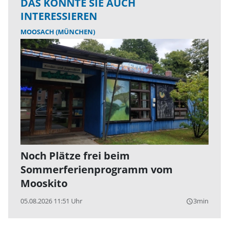
DAS KÖNNTE SIE AUCH
INTERESSIEREN
MOOSACH (MÜNCHEN)
Noch Plätze frei beim
Sommerferienprogramm vom
Mooskito
05.08.2026 11:51 Uhr
3min
query_builder