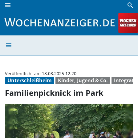
menu
search
Familienpicknick im Park | Wochenanzeiger
menu
Familienpicknic
Veröffentlicht am 18.08.2025 12:20
Unterschleißheim
Kinder, Jugend & Co.
Integrati
Familienpicknick im Park