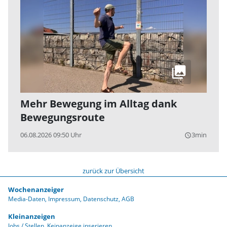
Mehr Bewegung im Alltag dank
Bewegungsroute
06.08.2026 09:50 Uhr
3min
query_builder
zurück zur Übersicht
Wochenanzeiger
Media-Daten
Impressum
Datenschutz
AGB
Kleinanzeigen
Jobs / Stellen
Keinanzeige inserieren