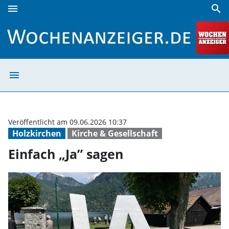
menu
search
Einfach „Ja” sagen | Wochenanzeiger
menu
Einfach „Ja” sa
Veröffentlicht am 09.06.2026 10:37
Holzkirchen
Kirche & Gesellschaft
Einfach „Ja” sagen