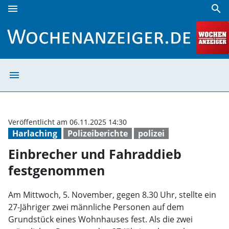
menu
search
Einbrecher und Fahraddieb festgenommen | Wochenanzei
menu
Einbrecher und
Veröffentlicht am 06.11.2025 14:30
Harlaching
Polizeiberichte
polizei
Einbrecher und Fahraddieb
festgenommen
Am Mittwoch, 5. November, gegen 8.30 Uhr, stellte ein
27-Jähriger zwei männliche Personen auf dem
Grundstück eines Wohnhauses fest. Als die zwei