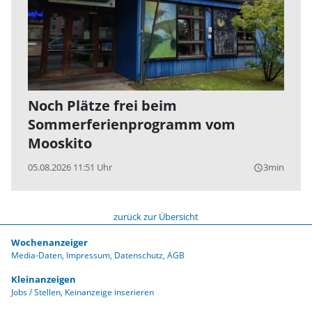
Noch Plätze frei beim
Sommerferienprogramm vom
Mooskito
05.08.2026 11:51 Uhr
3min
query_builder
zurück zur Übersicht
Wochenanzeiger
Media-Daten
Impressum
Datenschutz
AGB
Kleinanzeigen
Jobs / Stellen
Keinanzeige inserieren