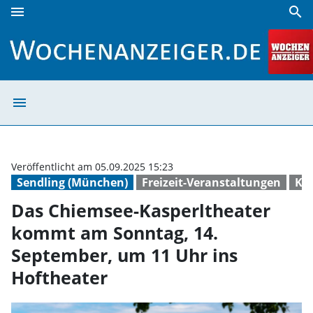
menu
search
Das Chiemsee-Kasperltheater kommt am Sonntag, 14. Sept
menu
Das Chiemsee-Ka
Veröffentlicht am 05.09.2025 15:23
Sendling (München)
Freizeit-Veranstaltungen
Ki
Das Chiemsee-Kasperltheater
kommt am Sonntag, 14.
September, um 11 Uhr ins
Hoftheater