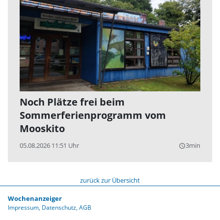
Noch Plätze frei beim
Sommerferienprogramm vom
Mooskito
05.08.2026 11:51 Uhr
3min
query_builder
zurück zur Übersicht
Wochenanzeiger
Impressum
Datenschutz
AGB