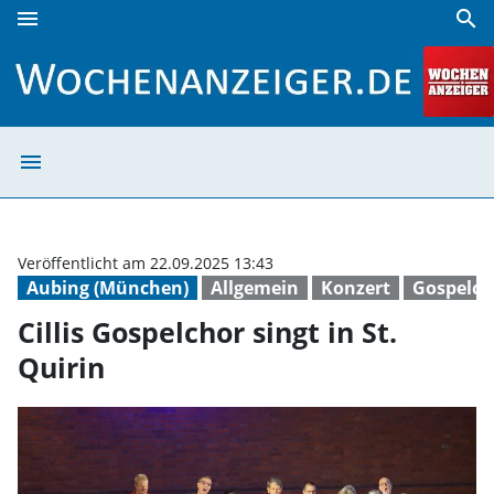
menu
search
Cillis Gospelchor singt in St. Quirin | Wochenanzeiger
menu
Cillis Gospelcho
Veröffentlicht am 22.09.2025 13:43
Aubing (München)
Allgemein
Konzert
Gospelch
Cillis Gospelchor singt in St.
Quirin