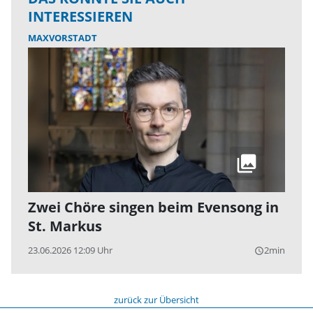
INTERESSIEREN
MAXVORSTADT
Zwei Chöre singen beim Evensong in
St. Markus
23.06.2026 12:09 Uhr
2min
query_builder
zurück zur Übersicht