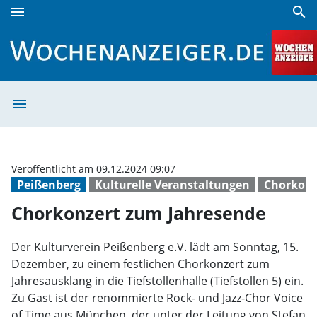
menu
search
Chorkonzert zum Jahresende | Wochenanzeiger
menu
Chorkonzert zu
Veröffentlicht am 09.12.2024 09:07
Peißenberg
Kulturelle Veranstaltungen
Chorkonz
Chorkonzert zum Jahresende
Der Kulturverein Peißenberg e.V. lädt am Sonntag, 15.
Dezember, zu einem festlichen Chorkonzert zum
Jahresausklang in die Tiefstollenhalle (Tiefstollen 5) ein.
Zu Gast ist der renommierte Rock- und Jazz-Chor Voice
of Time aus München, der unter der Leitung von Stefan