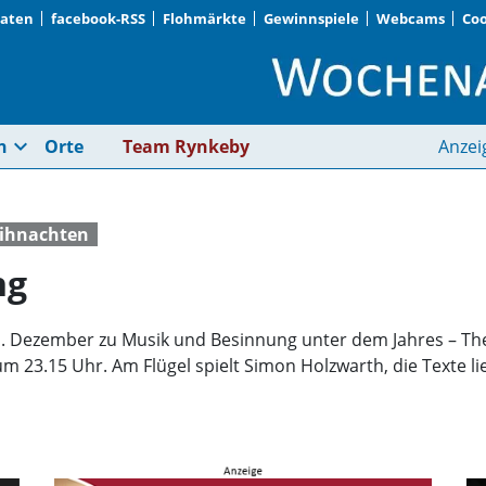
Daten
facebook-RSS
Flohmärkte
Gewinnspiele
Webcams
Coo
Besinnlicher Ausklan
expand_more
n
Orte
Team Rynkeby
Anzei
ihnachten
ng
 Dezember zu Musik und Besinnung unter dem Jahres – The
 23.15 Uhr. Am Flügel spielt Simon Holzwarth, die Texte liest