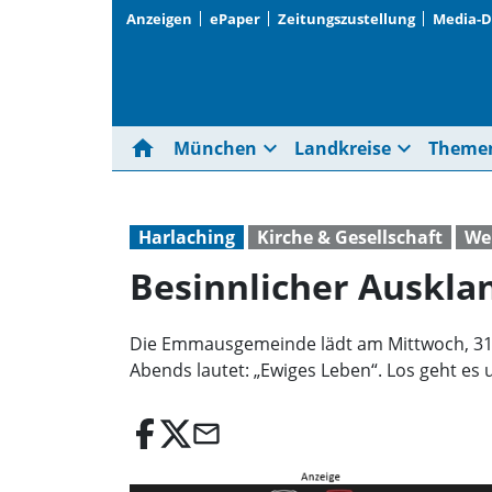
Anzeigen
ePaper
Zeitungszustellung
Media-
home
expand_more
expand_more
München
Landkreise
Theme
Harlaching
Kirche & Gesellschaft
We
Besinnlicher Auskla
Die Emmausgemeinde lädt am Mittwoch, 31.
Abends lautet: „Ewiges Leben“. Los geht es um
email