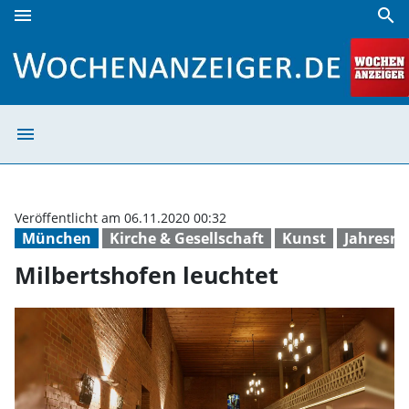
menu
search
Milbertshofen leuchtet | Wochenanzeiger
menu
Milbertshofen l
Veröffentlicht am 06.11.2020 00:32
München
Kirche & Gesellschaft
Kunst
Jahresrü
Milbertshofen leuchtet