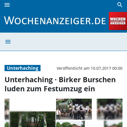
menu
search
Unterhaching · Birker Burschen luden zum Festumzug ein 
menu
Unterhaching · 
Unterhaching
Veröffentlicht am 10.07.2017 00:00
Unterhaching · Birker Burschen
luden zum Festumzug ein