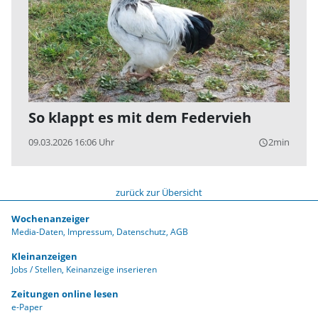
So klappt es mit dem Federvieh
09.03.2026 16:06 Uhr
2min
query_builder
zurück zur Übersicht
Wochenanzeiger
Media-Daten
Impressum
Datenschutz
AGB
Kleinanzeigen
Jobs / Stellen
Keinanzeige inserieren
Zeitungen online lesen
e-Paper