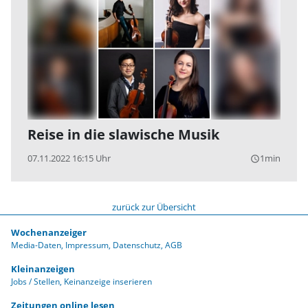
Reise in die slawische Musik
07.11.2022 16:15 Uhr
1min
query_builder
zurück zur Übersicht
Wochenanzeiger
Media-Daten
Impressum
Datenschutz
AGB
Kleinanzeigen
Jobs / Stellen
Keinanzeige inserieren
Zeitungen online lesen