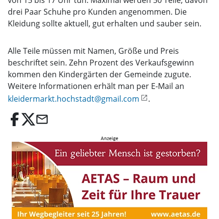
von 15 bis 17 Uhr tun. Maximal werden 50 Teile, davon
drei Paar Schuhe pro Kunden angenommen. Die
Kleidung sollte aktuell, gut erhalten und sauber sein.
Alle Teile müssen mit Namen, Größe und Preis
beschriftet sein. Zehn Prozent des Verkaufsgewinn
kommen den Kindergärten der Gemeinde zugute.
Weitere Informationen erhält man per E-Mail an
kleidermarkt.hochstadt@gmail.com
.
email