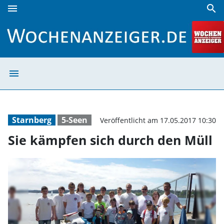
menu
search
Sie kämpfen sich durch den Müll | Wochenanzeiger
menu
Sie kämpfen sic
Starnberg
5-Seen
Veröffentlicht am 17.05.2017 10:30
Sie kämpfen sich durch den Müll