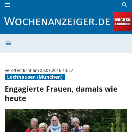
menu
search
Engagierte Frauen, damals wie heute | Wochenanzeiger
menu
Engagierte Frau
Veröffentlicht am 28.09.2016 13:57
Lochhausen (München)
Engagierte Frauen, damals wie
heute