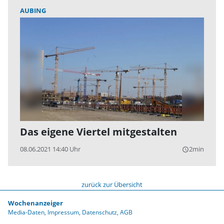
AUBING
Das eigene Viertel mitgestalten
08.06.2021 14:40 Uhr
2min
query_builder
zurück zur Übersicht
Wochenanzeiger
Media-Daten
Impressum
Datenschutz
AGB