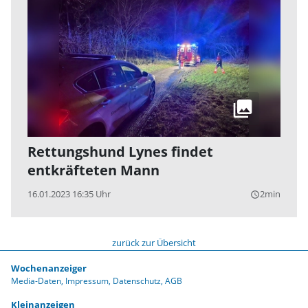
Rettungshund Lynes findet
entkräfteten Mann
16.01.2023 16:35 Uhr
2min
query_builder
zurück zur Übersicht
Wochenanzeiger
Media-Daten
Impressum
Datenschutz
AGB
Kleinanzeigen