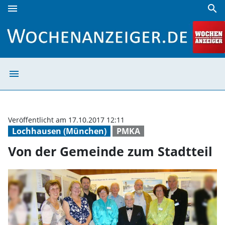
menu
search
Von der Gemeinde zum Stadtteil | Wochenanzeiger
menu
Von der Gemeind
Veröffentlicht am 17.10.2017 12:11
Lochhausen (München)
PMKA
Von der Gemeinde zum Stadtteil