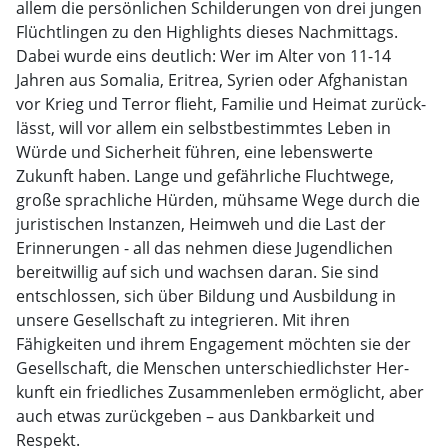
allem die persönlichen Schilderungen von drei jungen
Flüchtlingen zu den High­lights dieses Nachmittags.
Dabei wurde eins deutlich: Wer im Alter von 11-14
Jahren aus So­malia, Eritrea, Syrien oder Afghanistan
vor Krieg und Terror flieht, Familie und Hei­mat zurück­
lässt, will vor allem ein selbstbestimmtes Leben in
Würde und Sicherheit füh­ren, eine lebens­werte
Zukunft haben. Lange und gefährliche Fluchtwege,
große sprachli­che Hürden, mühsa­me Wege durch die
juristischen Instanzen, Heimweh und die Last der
Erinnerungen - all das nehmen diese Jugendlichen
bereitwillig auf sich und wachsen dar­an. Sie sind
entschlossen, sich über Bildung und Ausbildung in
unsere Gesellschaft zu in­tegrieren. Mit ihren
Fähigkeiten und ihrem Engagement möchten sie der
Gesellschaft, die Menschen unterschiedlichster Her­
kunft ein friedliches Zusammenleben ermöglicht, aber
auch etwas zurückgeben – aus Dank­barkeit und
Respekt.