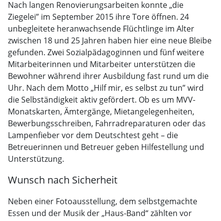
Nach langen Renovierungsarbeiten konnte „die
Ziegelei” im September 2015 ihre Tore öff­nen. 24
unbegleitete heranwachsende Flüchtlinge im Alter
zwischen 18 und 25 Jahren haben hier eine neue Bleibe
gefunden. Zwei Sozialpädagoginnen und fünf weite­re
Mitarbeite­rinnen und Mitarbeiter unterstützen die
Bewohner während ihrer Ausbildung fast rund um die
Uhr. Nach dem Motto „Hilf mir, es selbst zu tun” wird
die Selb­ständigkeit aktiv ge­fördert. Ob es um MVV-
Monatskarten, Ämtergänge, Mietangelegenhei­ten,
Bewerbungsschrei­ben, Fahrradreparaturen oder das
Lampenfieber vor dem Deutsch­test geht – die
Betreuerin­nen und Betreuer geben Hil­festellung und
Unterstützung.
Wunsch nach Sicherheit
Neben einer Fotoausstellung, dem selbstgemachte
Essen und der Musik der „Haus-Band“ zählten vor