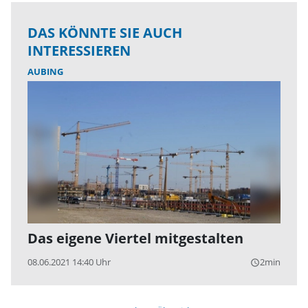
DAS KÖNNTE SIE AUCH
INTERESSIEREN
AUBING
Das eigene Viertel mitgestalten
08.06.2021 14:40 Uhr
2min
query_builder