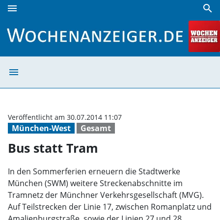
menu
search
Bus statt Tram | Wochenanzeiger
menu
Bus statt Tram 
Veröffentlicht am 30.07.2014 11:07
München-West
Gesamt
Bus statt Tram
In den Sommerferien erneuern die Stadtwerke
München (SWM) weitere Streckenabschnitte im
Tramnetz der Münchner Verkehrsgesellschaft (MVG).
Auf Teilstrecken der Linie 17, zwischen Romanplatz und
Amalienburgstraße, sowie der Linien 27 und 28,