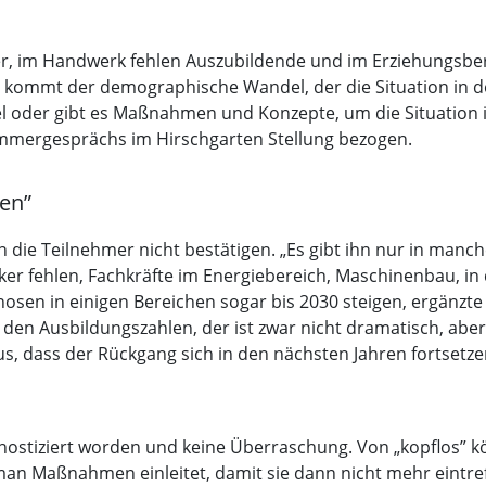
ber, im Handwerk fehlen Auszubildende und im Erziehungsb
 kommt der demographische Wandel, der die Situation in d
el oder gibt es Maßnahmen und Konzepte, um die Situation
mmergesprächs im Hirschgarten Stellung bezogen.
hen”
die Teilnehmer nicht bestätigen. „Es gibt ihn nur in manc
r fehlen, Fachkräfte im Energiebereich, Maschinenbau, in d
sen in einigen Bereichen sogar bis 2030 steigen, ergänzte
en Ausbildungszahlen, der ist zwar nicht dramatisch, aber l
us, dass der Rückgang sich in den nächsten Jahren fortsetz
ognostiziert worden und keine Überraschung. Von „kopflos” k
man Maßnahmen einleitet, damit sie dann nicht mehr eintref