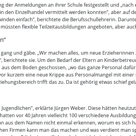
 der Anmeldungen an ihrer Schule festgestellt und „nach e
a in den Einzelhandel vermittelt werden konnten”, aber auf d
inden einfach”, berichtete die Berufsschullehrerin. Darunt
r müssten flexible Teilzeitausbildungen angeboten, aber 
n”
 gang und gäbe. „Wir machen alles, um neue Erzieherinnen 
 berichtete sie. Um den Bedarf der Eltern an Kinderbetreu
lze aus dem Boden geschossen, „wo das ganze Personal dafü
ass vor kurzem eine neue Krippe aus Personalmangel mit einer
ehungsbereich trifft das zu. Da ist gehörig etwas schief gel
Jugendlichen”, erklärte Jürgen Weber. Diese hätten heutzu
atten vor 40 Jahren vielleicht 100 verschiedene Ausbildungen
man aus dem Namen nicht einmal erkennen, worum es sich ha
welchen Firmen kann man das machen und was verdient man 