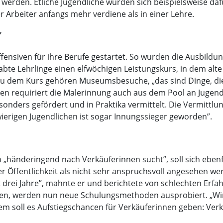
werden. Etliche Jugendliche würden sich beispielsweise daf
r Arbeiter anfangs mehr verdiene als in einer Lehre.
”
ensiven für ihre Berufe gestartet. So wurden die Ausbildun
gabte Lehrlinge einen elfwöchigen Leistungskurs, in dem alt
 Zu dem Kurs gehören Museumsbesuche, „das sind Dinge, di
en requiriert die Malerinnung auch aus dem Pool an Jugend
ders gefördert und in Praktika vermittelt. Die Vermittlun
wierigen Jugendlichen ist sogar Innungssieger geworden”.
„händeringend nach Verkäuferinnen sucht”, soll sich ebenfa
er Öffentlichkeit als nicht sehr anspruchsvoll angesehen w
 drei Jahre”, mahnte er und berichtete von schlechten Erfa
en, werden nun neue Schulungsmethoden ausprobiert. „Wir s
m soll es Aufstiegschancen für Verkäuferinnen geben: Verka