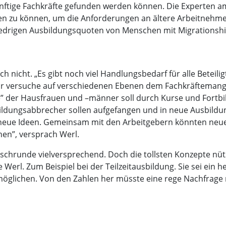
ünftige Fachkräfte gefunden werden können. Die Experten a
aren zu können, um die Anforderungen an ältere Arbeitneh
iedrigen Ausbildungsquoten von Menschen mit Migrationsh
ch nicht. „Es gibt noch viel Handlungsbedarf für alle Beteil
tur versuche auf verschiedenen Ebenen dem Fachkräftemange
rve” der Hausfrauen und –männer soll durch Kurse und Fortb
ildungsabbrecher sollen aufgefangen und in neue Ausbildun
 neue Ideen. Gemeinsam mit den Arbeitgebern könnten neue
en”, versprach Werl.
Tischrunde vielversprechend. Doch die tollsten Konzepte n
Werl. Zum Beispiel bei der Teilzeitausbildung. Sie sei ein 
öglichen. Von den Zahlen her müsste eine rege Nachfrage n