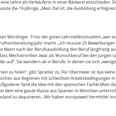
eine Lehre als Verkäuferin in einer Bäckerei entschieden. D
wusste die 19-Jährige. „Mein Ziel ist, die Ausbildung erfolg
rian Würdinger. Trotz der guten Lehrstellensituation „war es 
erufsvorbereitungsjahr macht. „Ich musste 25 Bewerbungen sc
 Mann nach der Berufsausbildung den Beruf langfristig ausü
dass Mechatroniker zwar als Wunschberuf bei den jungen Le
eder auf”. Sie wandern ab in Berufe, in denen sie sich „wen
ien zu holen”, gibt Spratter zu. Für Obermeier ist das keine
chen aus Regionen mit schlechten Arbeitsbedingungen in a
Roßgoderer fand die Idee mit den spanischen Fachkräften da
, bei dem eine ganze Klasse aus Spanien in München unterric
and zu akquirieren. „Wir haben europaweit Vermittler insta