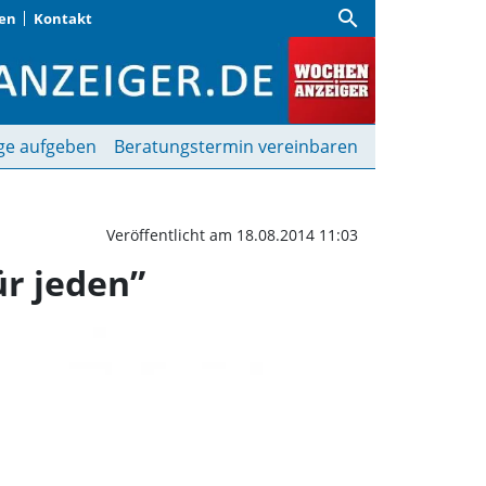
search
gen
Kontakt
ge Tafel an Möglichkeite
ge aufgeben
Beratungstermin vereinbaren
Veröffentlicht am 18.08.2014 11:03
ür jeden”