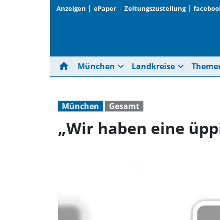
Anzeigen
ePaper
Zeitungszustellung
faceboo
home
expand_more
expand_more
München
Landkreise
Theme
München
Gesamt
„Wir haben eine üppi