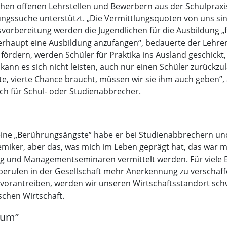
hen offenen Lehrstellen und Bewerbern aus der Schulpraxis.
dungssuche unterstützt. „Die Vermittlungsquoten von uns sin
fsvorbereitung werden die Jugendlichen für die Ausbildung „
erhaupt eine Ausbildung anzufangen“, bedauerte der Lehre
 fördern, werden Schüler für Praktika ins Ausland geschic
 kann es sich nicht leisten, auch nur einen Schüler zurückz
e, vierte Chance braucht, müssen wir sie ihm auch geben”, a
ch für Schul- oder Studienabbrecher.
ne „Berührungsängste” habe er bei Studienabbrechern und 
emiker, aber das, was mich im Leben geprägt hat, das war m
dung und Managementseminaren vermittelt werden. Für viel
erufen in der Gesellschaft mehr Anerkennung zu verschaf
r vorantreiben, werden wir unseren Wirtschaftsstandort sc
schen Wirtschaft.
ium”