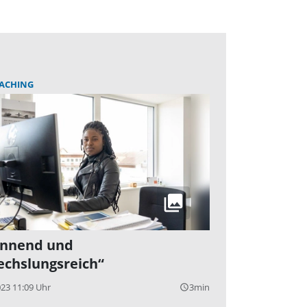
ACHING
annend und
chslungsreich“
023 11:09 Uhr
3min
query_builder