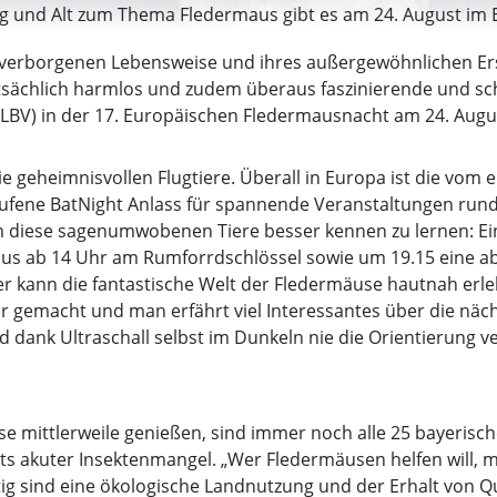
ng und Alt zum Thema Fledermaus gibt es am 24. August im E
r verborgenen Lebensweise und ihres außergewöhnlichen Er
sächlich harmlos und zudem überaus faszinierende und schü
(LBV) in der 17. Europäischen Fledermausnacht am 24. Augu
ie geheimnisvollen Flugtiere. Überall in Europa ist die vom 
rufene BatNight Anlass für spannende Veranstaltungen run
m diese sagenumwobenen Tiere besser kennen zu lernen: Ein
 ab 14 Uhr am Rumforrdschlössel sowie um 19.15 eine abe
ser kann die fantastische Welt der Fledermäuse hautnah erle
 gemacht und man erfährt viel Interessantes über die nächt
 dank Ultraschall selbst im Dunkeln nie die Orientierung ve
se mittlerweile genießen, sind immer noch alle 25 bayeris
orts akuter Insektenmangel. „Wer Fledermäusen helfen will,
tig sind eine ökologische Landnutzung und der Erhalt von Q