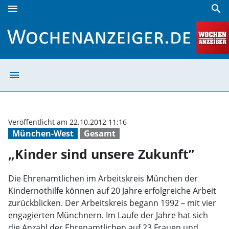
menu
search
„Kinder sind unsere Zukunft” | Wochenanzeiger
menu
„Kinder sind un
Veröffentlicht am 22.10.2012 11:16
München-West
Gesamt
„Kinder sind unsere Zukunft”
Die Ehrenamtlichen im Arbeitskreis München der
Kindernothilfe können auf 20 Jahre erfolgreiche Arbeit
zurückblicken. Der Arbeitskreis begann 1992 – mit vier
engagierten Münchnern. Im Laufe der Jahre hat sich
die Anzahl der Ehrenamtlichen auf 23 Frauen und