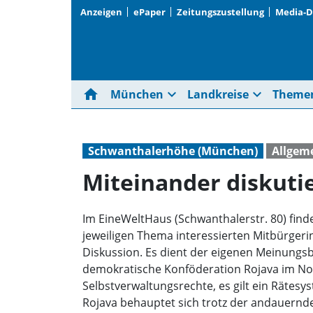
Anzeigen
ePaper
Zeitungszustellung
Media-
home
expand_more
expand_more
München
Landkreise
Theme
Schwanthalerhöhe (München)
Allgem
Miteinander diskuti
Im EineWeltHaus (Schwanthalerstr. 80) finde
jeweiligen Thema interessierten Mitbürgeri
Diskussion. Es dient der eigenen Meinungsb
demokratische Konföderation Rojava im Nor
Selbstverwaltungsrechte, es gilt ein Rätesys
Rojava behauptet sich trotz der andauernde