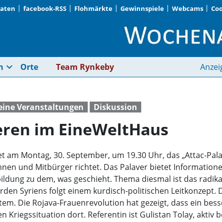
Daten
facebook-RSS
Flohmärkte
Gewinnspiele
Webcams
Coo
Miteinander diskutie
expand_more
n
Orte
Team Rynkeby
Anzei
eine Veranstaltungen
Diskussion
eren im EineWeltHaus
t am Montag, 30. September, um 19.30 Uhr, das „Attac-Palav
nnen und Mitbürger richtet. Das Palaver bietet Informatio
ildung zu dem, was geschieht. Thema diesmal ist das radik
den Syriens folgt einem kurdisch-politischen Leitkonzep
tem. Die Rojava-Frauenrevolution hat gezeigt, dass ein besse
n Kriegssituation dort. Referentin ist Gulistan Tolay, akti