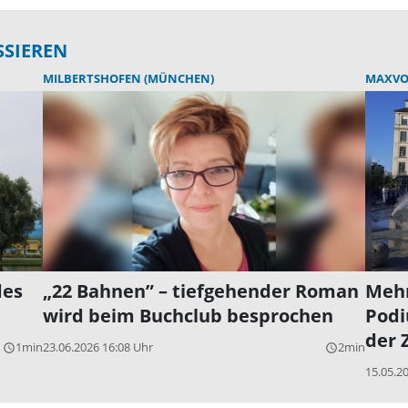
SSIEREN
MILBERTSHOFEN (MÜNCHEN)
MAXVO
des
„22 Bahnen” – tiefgehender Roman
Mehr
wird beim Buchclub besprochen
Podi
der 
1min
23.06.2026 16:08 Uhr
2min
query_builder
query_builder
15.05.2