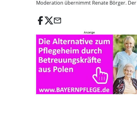
Moderation übernimmt Renate Börger. Der Ein
email