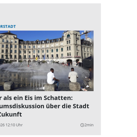
RSTADT
 als ein Eis im Schatten:
umsdiskussion über die Stadt
Zukunft
026 12:10 Uhr
2min
query_builder