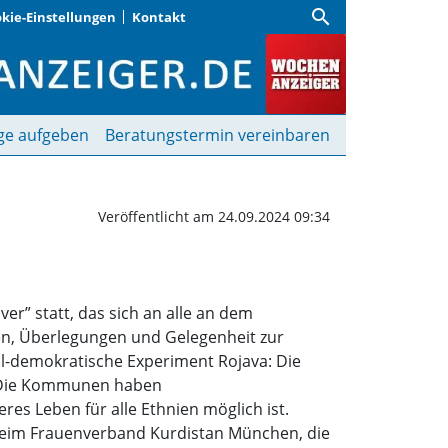
search
kie-Einstellungen
Kontakt
ren im EineWeltHaus | 
ge aufgeben
Beratungstermin vereinbaren
Veröffentlicht am 24.09.2024 09:34
er” statt, das sich an alle an dem
nen, Überlegungen und Gelegenheit zur
al-demokratische Experiment Rojava: Die
t. Die Kommunen haben
res Leben für alle Ethnien möglich ist.
v beim Frauenverband Kurdistan München, die