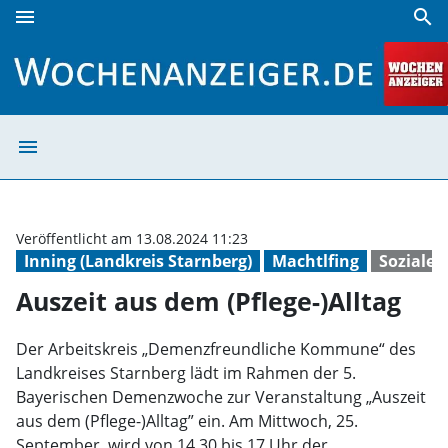
menu
search
Auszeit aus dem (Pflege-)Alltag | Wochenanzeiger
menu
Auszeit aus dem 
Veröffentlicht am 13.08.2024 11:23
Inning (Landkreis Starnberg)
Machtlfing
Soziale 
Auszeit aus dem (Pflege-)Alltag
Der Arbeitskreis „Demenzfreundliche Kommune“ des
Landkreises Starnberg lädt im Rahmen der 5.
Bayerischen Demenzwoche zur Veranstaltung „Auszeit
aus dem (Pflege-)Alltag” ein. Am Mittwoch, 25.
September, wird von 14.30 bis 17 Uhr der