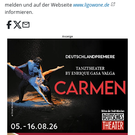
melden und auf der Webseite
www.ligowane.de
informieren.
email