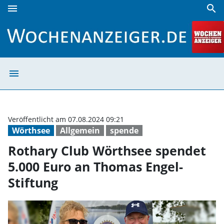
menu
search
Rothary Club Wörthsee spendet 5.000 Euro an Thomas Enge
menu
Rothary Club Wö
Veröffentlicht am 07.08.2024 09:21
Wörthsee
Allgemein
spende
Rothary Club Wörthsee spendet
5.000 Euro an Thomas Engel-
Stiftung