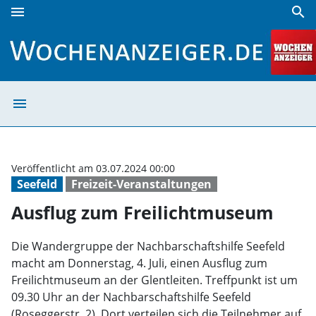
menu
search
Ausflug zum Freilichtmuseum | Wochenanzeiger
menu
Ausflug zum Fre
Veröffentlicht am 03.07.2024 00:00
Seefeld
Freizeit-Veranstaltungen
Ausflug zum Freilichtmuseum
Die Wandergruppe der Nachbarschaftshilfe Seefeld
macht am Donnerstag, 4. Juli, einen Ausflug zum
Freilichtmuseum an der Glentleiten. Treffpunkt ist um
09.30 Uhr an der Nachbarschaftshilfe Seefeld
(Roseggerstr. 2). Dort verteilen sich die Teilnehmer auf