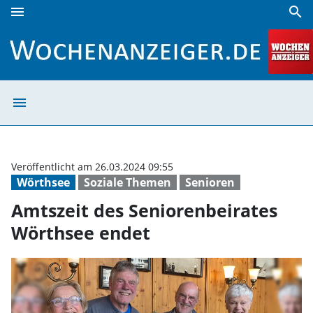
menu
search
Amtszeit des Seniorenbeirates Wörthsee endet | Wochena
menu
Amtszeit des Se
Veröffentlicht am 26.03.2024 09:55
Wörthsee
Soziale Themen
Senioren
Amtszeit des Seniorenbeirates
Wörthsee endet