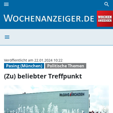
menu
search
(Zu) beliebter Treffpunkt | Wochenanzeiger
menu
(Zu) beliebter T
Veröffentlicht am 22.01.2024 10:22
Pasing (München)
Politische Themen
(Zu) beliebter Treffpunkt