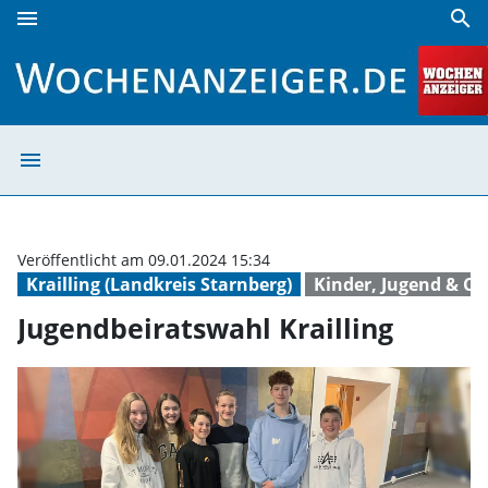
menu
search
Jugendbeiratswahl Krailling | Wochenanzeiger
menu
Jugendbeiratswa
Veröffentlicht am 09.01.2024 15:34
Krailling (Landkreis Starnberg)
Kinder, Jugend & Co
Jugendbeiratswahl Krailling