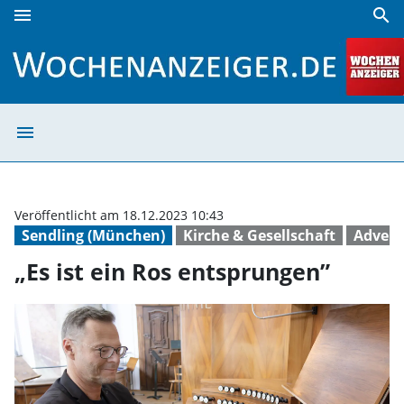
menu
search
„Es ist ein Ros entsprungen” | Wochenanzeiger
menu
„Es ist ein Ros
Veröffentlicht am 18.12.2023 10:43
Sendling (München)
Kirche & Gesellschaft
Adven
„Es ist ein Ros entsprungen”