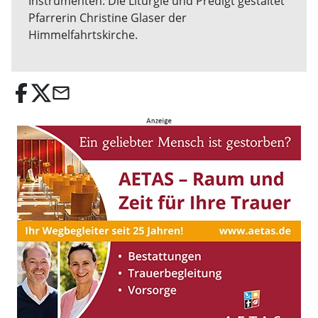
Instrumenten. Die Liturgie und Predigt gestaltet
Pfarrerin Christine Glaser der
Himmelfahrtskirche.
email