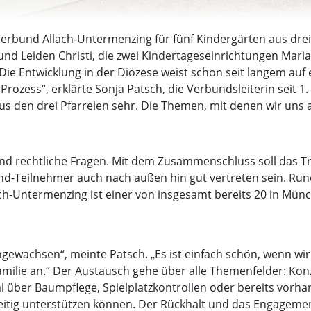
-Verbund Allach-Untermenzing für fünf Kindergärten aus drei
nd Leiden Christi, die zwei Kindertageseinrichtungen Mari
„Die Entwicklung in der Diözese weist schon seit langem a
Prozess“, erklärte Sonja Patsch, die Verbundsleiterin seit 1.
s den drei Pfarreien sehr. Die Themen, mit denen wir uns 
und rechtliche Fragen. Mit dem Zusammenschluss soll das Tr
und-Teilnehmer auch nach außen hin gut vertreten sein. Run
ch-Untermenzing ist einer von insgesamt bereits 20 in Mün
ngewachsen“, meinte Patsch. „Es ist einfach schön, wenn w
 Familie an.“ Der Austausch gehe über alle Themenfelder: Ko
 über Baumpflege, Spielplatzkontrollen oder bereits vorha
seitig unterstützen können. Der Rückhalt und das Engagement