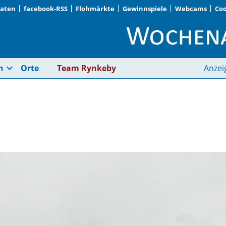
Daten
facebook-RSS
Flohmärkte
Gewinnspiele
Webcams
Coo
„Eine echte Familie”
expand_more
n
Orte
Team Rynkeby
Anzei