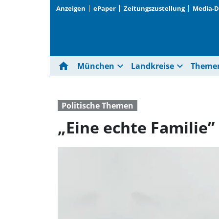
Anzeigen
ePaper
Zeitungszustellung
Media-
home
expand_more
expand_more
München
Landkreise
Theme
Politische Themen
„Eine echte Familie”