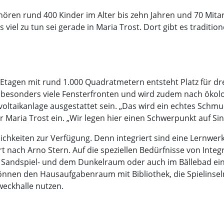
ren rund 400 Kinder im Alter bis zehn Jahren und 70 Mitar
 viel zu tun sei gerade in Maria Trost. Dort gibt es traditio
 Etagen mit rund 1.000 Quadratmetern entsteht Platz für d
besonders viele Fensterfronten und wird zudem nach ökol
aikanlage ausgestattet sein. „Das wird ein echtes Schmuck
r Maria Trost ein. „Wir legen hier einen Schwerpunkt auf
chkeiten zur Verfügung. Denn integriert sind eine Lernwerks
t nach Arno Stern. Auf die speziellen Bedürfnisse von Inte
Sandspiel- und dem Dunkelraum oder auch im Bällebad ei
nnen den Hausaufgabenraum mit Bibliothek, die Spielinseln 
eckhalle nutzen.