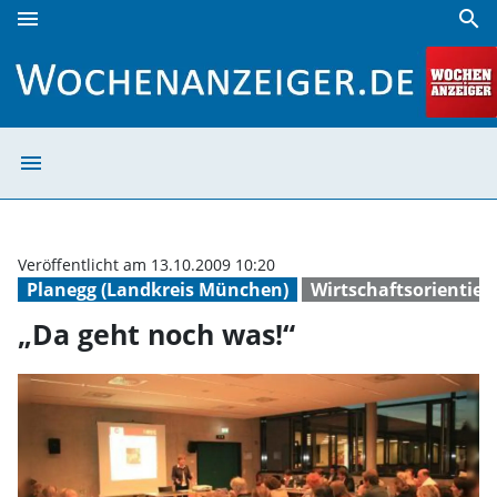
menu
search
„Da geht noch was!“ | Wochenanzeiger
menu
„Da geht noch w
Veröffentlicht am 13.10.2009 10:20
Planegg (Landkreis München)
Wirtschaftsorientie
„Da geht noch was!“