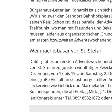
hin zu verschiedenen musikalischen Beiträ
Bürgerhaus-Leiter Jan Konarski ist sich sich
„Wir sind zwar den Standort Bahnhofsplatz 
seinen Reiz. Schön ist, dass parallel der A
Treffpunkt, wo man mit Freunden und Bekan
müssen leider aus organisatorischen Gründ
am ersten bzw. zweiten Adventswochenende
Weihnachtsbasar von St. Stefan
Dafür gibt es am ersten Adventswochenende
von St. Stefan zugunsten wohltätiger Zwecke:
Dezember, von 17 bis 19 Uhr, Samstag, 2. D
eine große Vielfalt an selbst hergestellte
Leckereien wie Gebäck und Marmeladen. Tra
Kuchenspenden, die ab Freitag Mittag, 1. D
Jan Konarski unter Tel. 089/ 85821072 oder