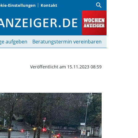
search
kie-Einstellungen
Kontakt
r Kirche | Wochenanzeig
ge aufgeben
Beratungstermin vereinbaren
Veröffentlicht am 15.11.2023 08:59