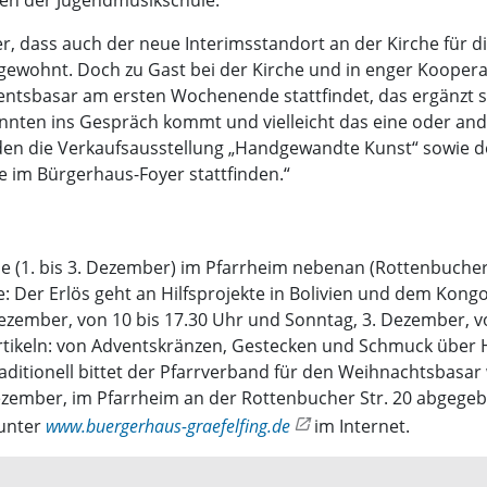
gen der Jugendmusikschule.
er, dass auch der neue Interimsstandort an der Kirche für di
gewohnt. Doch zu Gast bei der Kirche und in enger Koopera
dventsbasar am ersten Wochenende stattfindet, das ergänzt si
nten ins Gespräch kommt und vielleicht das eine oder and
en die Verkaufsausstellung „Handgewandte Kunst“ sowie der
 im Bürgerhaus-Foyer stattfinden.“
 (1. bis 3. Dezember) im Pfarrheim nebenan (Rottenbucher 
 Der Erlös geht an Hilfsprojekte in Bolivien und dem Kongo.
ezember, von 10 bis 17.30 Uhr und Sonntag, 3. Dezember, v
n Artikeln: von Adventskränzen, Gestecken und Schmuck über
ditionell bittet der Pfarrverband für den Weihnachtsbasar
ezember, im Pfarrheim an der Rottenbucher Str. 20 abgegeb
 unter
www.buergerhaus-graefelfing.de
im Internet.