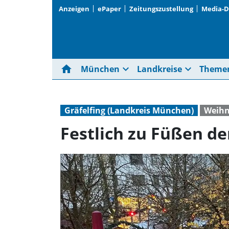
Anzeigen
ePaper
Zeitungszustellung
Media-
home
expand_more
expand_more
München
Landkreise
Theme
Gräfelfing (Landkreis München)
Weihn
Festlich zu Füßen de