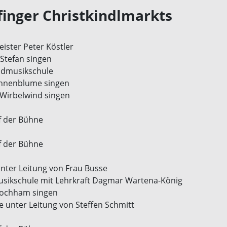
inger Christkindlmarkts
ister Peter Köstler
 Stefan singen
ndmusikschule
onnenblume singen
 Wirbelwind singen
f der Bühne
f der Bühne
unter Leitung von Frau Busse
usikschule mit Lehrkraft Dagmar Wartena-König
 Lochham singen
 unter Leitung von Steffen Schmitt