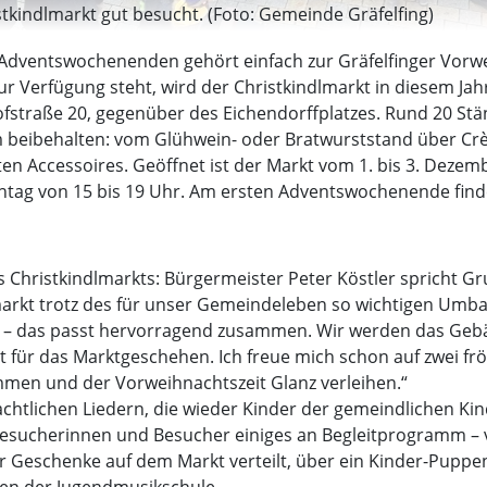
istkindlmarkt gut besucht. (Foto: Gemeinde Gräfelfing)
 Adventswochenenden gehört einfach zur Gräfelfinger Vorw
r Verfügung steht, wird der Christkindlmarkt in diesem Jah
hofstraße 20, gegenüber des Eichendorffplatzes. Rund 20 S
 beibehalten: vom Glühwein- oder Bratwurststand über Crè
Accessoires. Geöffnet ist der Markt vom 1. bis 3. Dezembe
nntag von 15 bis 19 Uhr. Am ersten Adventswochenende find
 Christkindlmarkts: Bürgermeister Peter Köstler spricht G
dlmarkt trotz des für unser Gemeindeleben so wichtigen Um
 – das passt hervorragend zusammen. Wir werden das Gebäud
 für das Marktgeschehen. Ich freue mich schon auf zwei f
mmen und der Vorweihnachtszeit Glanz verleihen.“
htlichen Liedern, die wieder Kinder der gemeindlichen Ki
sucherinnen und Besucher einiges an Begleitprogramm – vo
r Geschenke auf dem Markt verteilt, über ein Kinder-Pupp