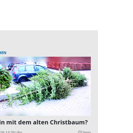
HEN
n mit dem alten Christbaum?
026 14:29 Uhr
2min
query_builder