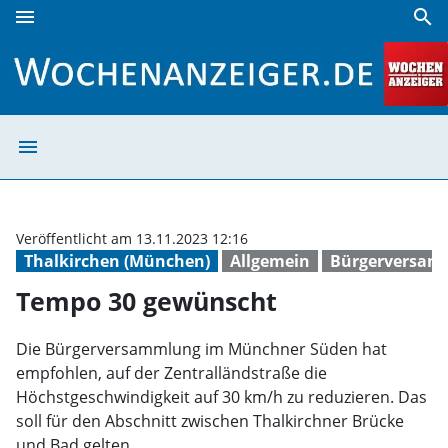
menu
search
Tempo 30 gewünscht | Wochenanzeiger
menu
Tempo 30 gewün
Veröffentlicht am 13.11.2023 12:16
Thalkirchen (München)
Allgemein
Bürgerversam
Tempo 30 gewünscht
Die Bürgerversammlung im Münchner Süden hat
empfohlen, auf der Zentralländstraße die
Höchstgeschwindigkeit auf 30 km/h zu reduzieren. Das
soll für den Abschnitt zwischen Thalkirchner Brücke
und Bad gelten.