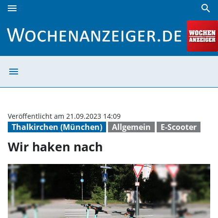
menu
search
Wir haken nach | Wochenanzeiger
menu
Wir haken nach
Veröffentlicht am 21.09.2023 14:09
Thalkirchen (München)
Allgemein
E-Scooter
Wir haken nach