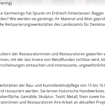
mering)
hte Germerings hat Spuren im Erdreich hinterlassen: Bagge
n? Wie werden sie gereinigt, ihr Material und Alter geprüft
die Restaurierungswerkstätten des Landesamts für Denkmalp
Schultern der Restauratorinnen und Restauratoren geworfen
nen, mit der das Innere von Metallfunden sichtbar wird, k
erscheinungen eintauchen und interessante, ungewöhnliche
erkstätten der Bau- und Kunstdenkmalpflege von 15 bis 16 
d restauriert werden. Sie lernen historische Handwerkstec
erfläche, Gemälde, Skulptur, Textil, Metall, Stein sowie h
ratorinnen und Restauratoren ihre Arbeit an aktuellen Proje