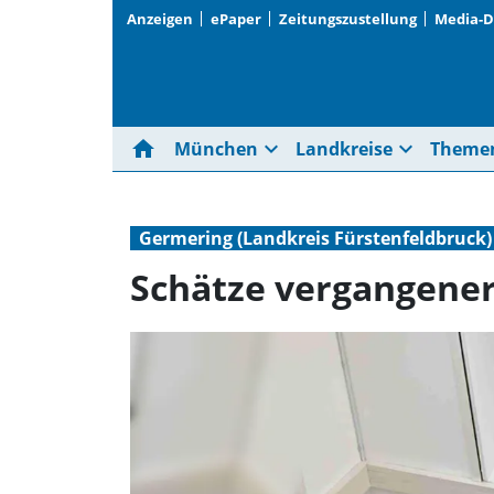
Anzeigen
ePaper
Zeitungszustellung
Media-
home
expand_more
expand_more
München
Landkreise
Theme
Germering (Landkreis Fürstenfeldbruck)
Schätze vergangener