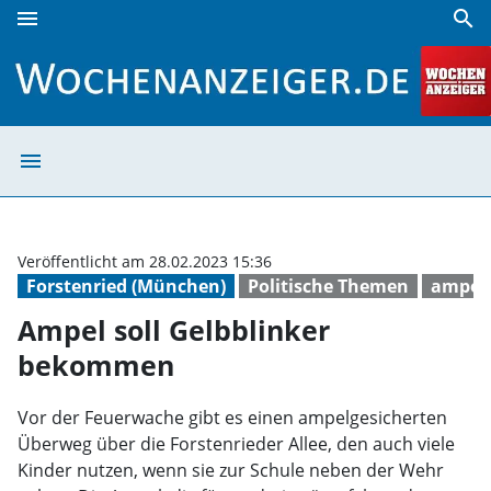
menu
search
Ampel soll Gelbblinker bekommen | Wochenanzeiger
menu
Ampel soll Gel
Veröffentlicht am 28.02.2023 15:36
Forstenried (München)
Politische Themen
ampel
Ampel soll Gelbblinker
bekommen
Vor der Feuerwache gibt es einen ampelgesicherten
Überweg über die Forstenrieder Allee, den auch viele
Kinder nutzen, wenn sie zur Schule neben der Wehr