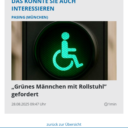
DAS KÖNNTE SIE AUCH
INTERESSIEREN
PASING (MÜNCHEN)
„Grünes Männchen mit Rollstuhl”
gefordert
28.08.2025 09:47 Uhr
1min
query_builder
zurück zur Übersicht