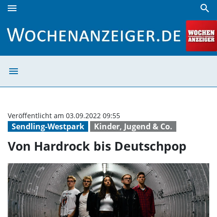
menu
search
Von Hardrock bis Deutschpop | Wochenanzeiger
menu
Von Hardrock b
Veröffentlicht am 03.09.2022 09:55
Sendling-Westpark
Kinder, Jugend & Co.
Von Hardrock bis Deutschpop