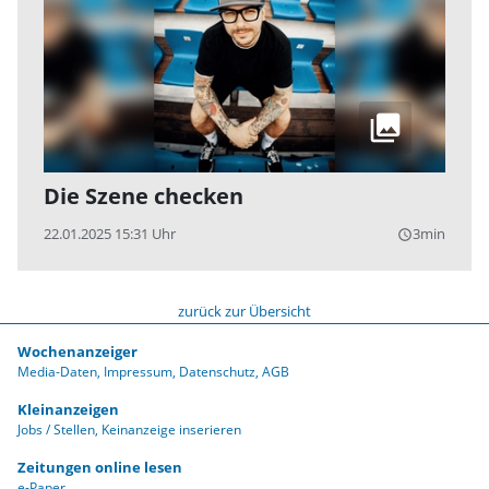
Die Szene checken
22.01.2025 15:31 Uhr
3min
query_builder
zurück zur Übersicht
Wochenanzeiger
Media-Daten
Impressum
Datenschutz
AGB
Kleinanzeigen
Jobs / Stellen
Keinanzeige inserieren
Zeitungen online lesen
e-Paper