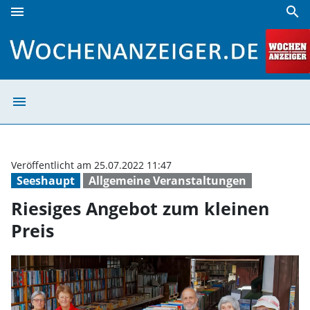
menu
search
Riesiges Angebot zum kleinen Preis | Wochenanzeiger
menu
Riesiges Angebo
Veröffentlicht am 25.07.2022 11:47
Seeshaupt
Allgemeine Veranstaltungen
Riesiges Angebot zum kleinen
Preis