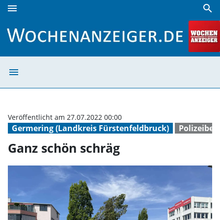
menu
search
Ganz schön schräg | Wochenanzeiger
menu
Ganz schön sch
Veröffentlicht am 27.07.2022 00:00
Germering (Landkreis Fürstenfeldbruck)
Polizeiber
Ganz schön schräg