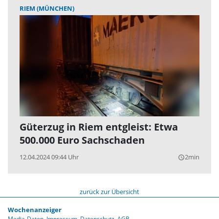
RIEM (MÜNCHEN)
Güterzug in Riem entgleist: Etwa
500.000 Euro Sachschaden
12.04.2024 09:44 Uhr
2min
query_builder
zurück zur Übersicht
Wochenanzeiger
Media-Daten
Impressum
Datenschutz
AGB