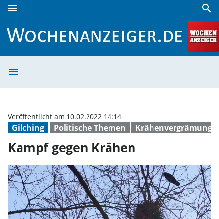
menu
search
Kampf gegen Krähen | Wochenanzeiger
menu
Kampf gegen Kr
Veröffentlicht am 10.02.2022 14:14
Gilching
Politische Themen
Krähenvergrämung
Kampf gegen Krähen