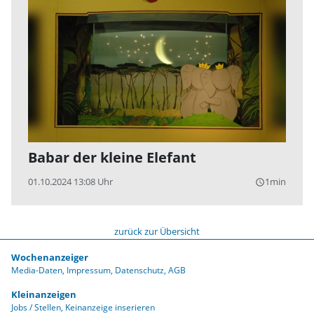
Babar der kleine Elefant
01.10.2024 13:08 Uhr
1min
query_builder
zurück zur Übersicht
Wochenanzeiger
Media-Daten
Impressum
Datenschutz
AGB
Kleinanzeigen
Jobs / Stellen
Keinanzeige inserieren