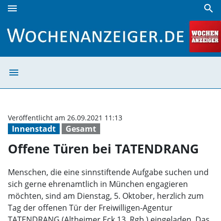
menu
search
Offene Türen bei TATENDRANG | Wochenanzeiger
menu
Offene Türen b
Veröffentlicht am 26.09.2021 11:13
Innenstadt
Gesamt
Offene Türen bei TATENDRANG
Menschen, die eine sinnstiftende Aufgabe suchen und
sich gerne ehrenamtlich in München engagieren
möchten, sind am Dienstag, 5. Oktober, herzlich zum
Tag der offenen Tür der Freiwilligen-Agentur
TATENDRANG (Altheimer Eck 13, Rgb.) eingeladen. Das