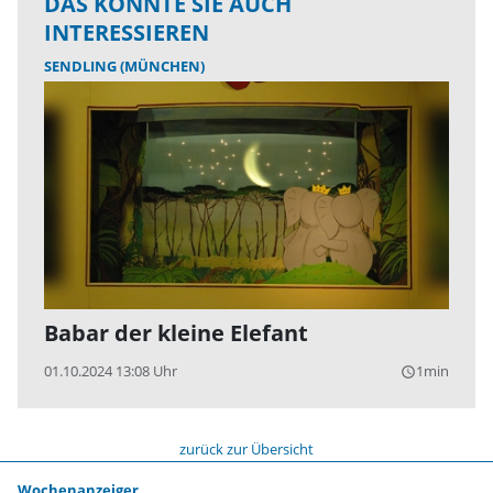
DAS KÖNNTE SIE AUCH
INTERESSIEREN
SENDLING (MÜNCHEN)
Babar der kleine Elefant
01.10.2024 13:08 Uhr
1min
query_builder
zurück zur Übersicht
Wochenanzeiger