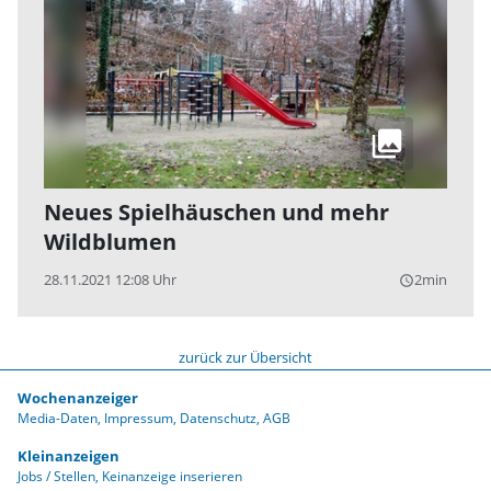
Neues Spielhäuschen und mehr
Wildblumen
28.11.2021 12:08 Uhr
2min
query_builder
zurück zur Übersicht
Wochenanzeiger
Media-Daten
Impressum
Datenschutz
AGB
Kleinanzeigen
Jobs / Stellen
Keinanzeige inserieren