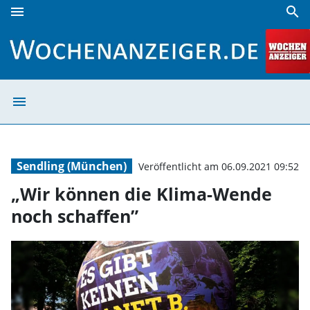
menu
search
„Wir können die Klima-Wende noch schaffen” | Wochenanz
menu
„Wir können die
Sendling (München)
Veröffentlicht am 06.09.2021 09:52
„Wir können die Klima-Wende
noch schaffen”