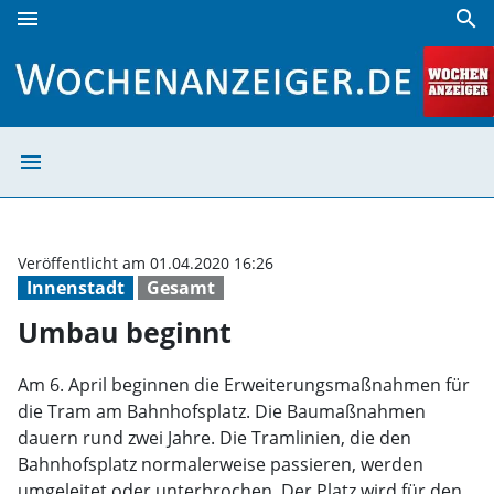
menu
search
Umbau beginnt | Wochenanzeiger
menu
Umbau beginnt 
Veröffentlicht am 01.04.2020 16:26
Innenstadt
Gesamt
Umbau beginnt
Am 6. April beginnen die Erweiterungsmaßnahmen für
die Tram am Bahnhofsplatz. Die Baumaßnahmen
dauern rund zwei Jahre. Die Tramlinien, die den
Bahnhofsplatz normalerweise passieren, werden
umgeleitet oder unterbrochen. Der Platz wird für den