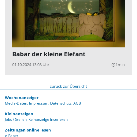
Babar der kleine Elefant
01.10.2024 13:08 Uhr
1min
query_builder
zurück zur Übersicht
Wochenanzeiger
Media-Daten
Impressum
Datenschutz
AGB
Kleinanzeigen
Jobs / Stellen
Keinanzeige inserieren
Zeitungen online lesen
e-Paper