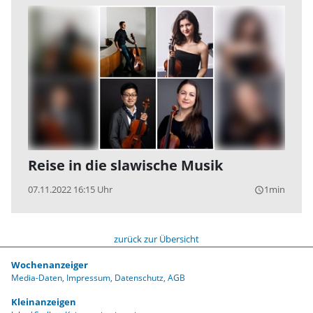
Reise in die slawische Musik
07.11.2022 16:15 Uhr
1min
query_builder
zurück zur Übersicht
Wochenanzeiger
Media-Daten
Impressum
Datenschutz
AGB
Kleinanzeigen