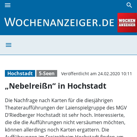
menu
search
„Nebelreißn“ in Hochstadt | Wochenanzeiger
menu
„Nebelreißn“ in
Hochstadt
5-Seen
Veröffentlicht am 24.02.2020 10:11
„Nebelreißn“ in Hochstadt
Die Nachfrage nach Karten für die diesjährigen
Theateraufführungen der Laienspielgruppe des MGV
D’Riedberger Hochstadt ist sehr hoch. Interessierte,
die die die Aufführungen nicht versäumen möchten,
können allerdings noch Karten ergattern. Die