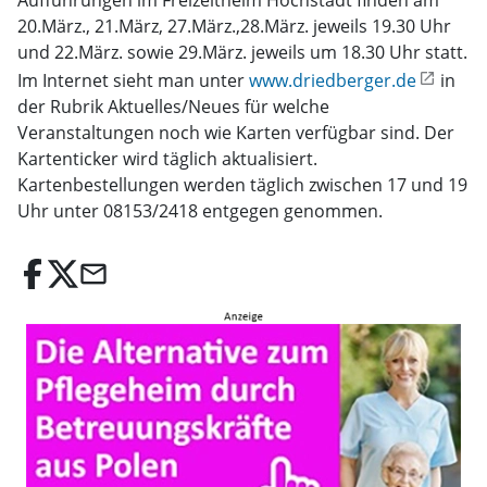
Aufführungen im Freizeitheim Hochstadt finden am
20.März., 21.März, 27.März.,28.März. jeweils 19.30 Uhr
und 22.März. sowie 29.März. jeweils um 18.30 Uhr statt.
Im Internet sieht man unter
www.driedberger.de
in
der Rubrik Aktuelles/Neues für welche
Veranstaltungen noch wie Karten verfügbar sind. Der
Kartenticker wird täglich aktualisiert.
Kartenbestellungen werden täglich zwischen 17 und 19
Uhr unter 08153/2418 entgegen genommen.
email