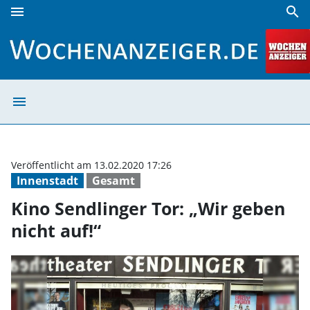
menu
search
Kino Sendlinger Tor: „Wir geben nicht auf!“ | Wochenanzeig
menu
Kino Sendlinger 
Veröffentlicht am 13.02.2020 17:26
Innenstadt
Gesamt
Kino Sendlinger Tor: „Wir geben
nicht auf!“