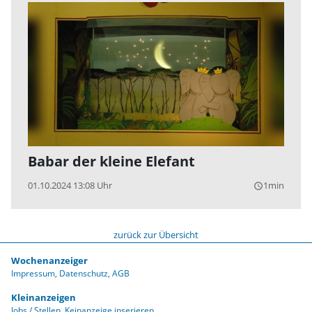
Babar der kleine Elefant
01.10.2024 13:08 Uhr
1min
query_builder
zurück zur Übersicht
Wochenanzeiger
Impressum
Datenschutz
AGB
Kleinanzeigen
Jobs / Stellen
Keinanzeige inserieren